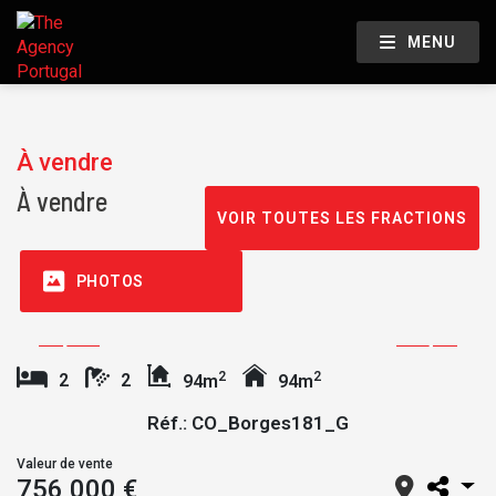
MENU
À vendre
À vendre
VOIR TOUTES LES FRACTIONS
PHOTOS
2
2
2
2
94m
94m
Réf.: CO_Borges181_G
Valeur de vente
756 000 €