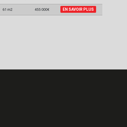
EN SAVOIR PLUS
61 m2
455 000€