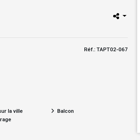
Réf.: TAPT02-067
ur la ville
Balcon
trage