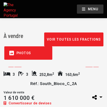
MENU
À vendre
VOIR TOUTES LES FRACTIONS
PHOTOS
2
2
3
3
252,8m
163,6m
Réf.: South_Bloco_C_2A
Valeur de vente
1 610 000 €
Convertisseur de devises