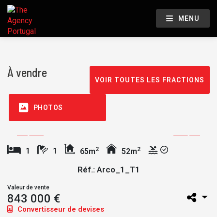
MENU
À vendre
VOIR TOUTES LES FRACTIONS
PHOTOS
2
2
1
1
65m
52m
Réf.: Arco_1_T1
Valeur de vente
843 000 €
Convertisseur de devises