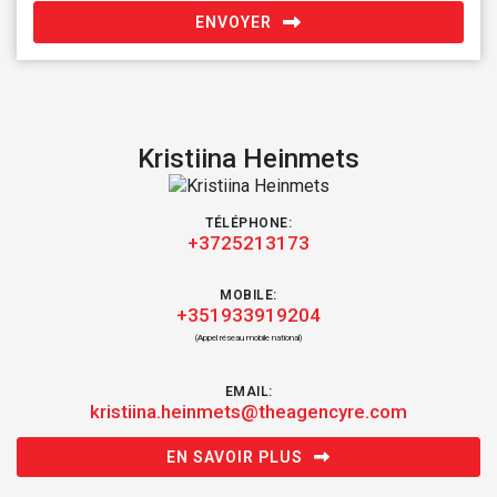
ENVOYER
Kristiina Heinmets
TÉLÉPHONE:
+3725213173
MOBILE:
+351933919204
(Appel réseau mobile national)
EMAIL:
kristiina.heinmets@theagencyre.com
EN SAVOIR PLUS