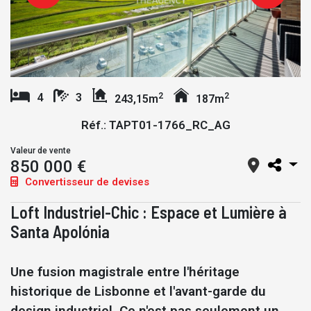
2
2
4
3
243,15m
187m
Réf.: TAPT01-1766_RC_AG
Valeur de vente
850 000 €
Convertisseur de devises
Loft Industriel-Chic : Espace et Lumière à
Santa Apolónia
Une fusion magistrale entre l'héritage
historique de Lisbonne et l'avant-garde du
design industriel. Ce n'est pas seulement un