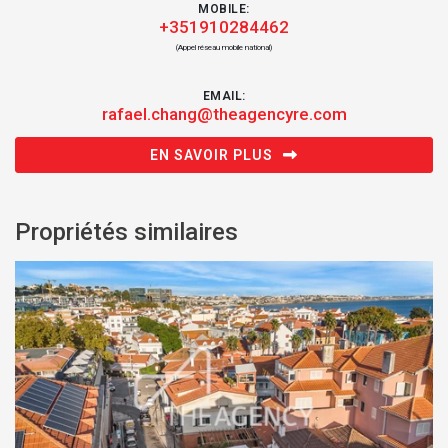
MOBILE:
+351910284462
(Appel réseau mobile national)
EMAIL:
rafael.chang@theagencyre.com
EN SAVOIR PLUS
Propriétés similaires