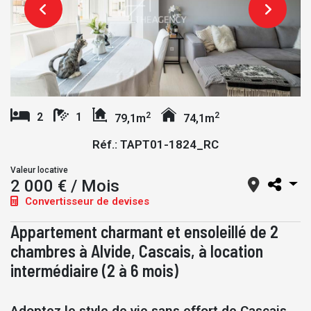
2
2
2
1
79,1m
74,1m
Réf.: TAPT01-1824_RC
Valeur locative
2 000 € / Mois
Convertisseur de devises
Appartement charmant et ensoleillé de 2
chambres à Alvide, Cascais, à location
intermédiaire (2 à 6 mois)
Adoptez le style de vie sans effort de Cascais