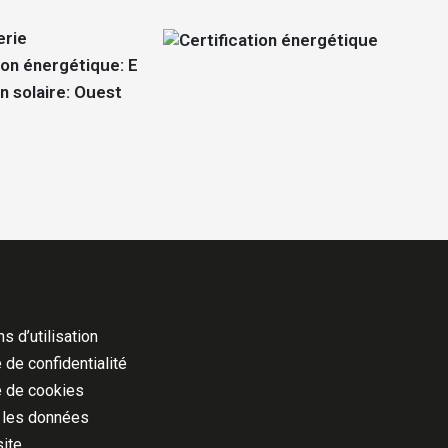
erie
ion énergétique: E
n solaire: Ouest
s d’utilisation
 de confidentialité
e de cookies
 les données
site