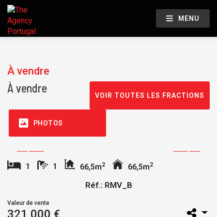
MENU
À vendre
À vendre
VOIR TOUTES LES FRACTIONS
PHOTOS
2
2
1
1
66,5m
66,5m
Réf.: RMV_B
Valeur de vente
321 000 €