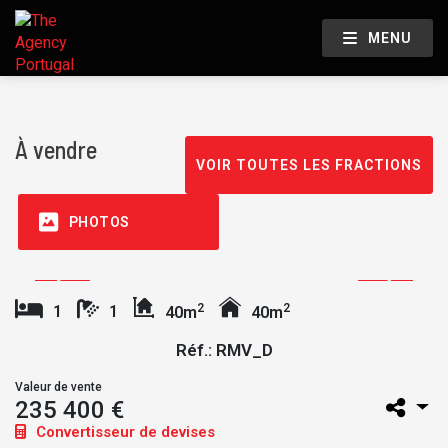
MENU
À vendre
VOIR TOUTES LES FRACTIONS
PHOTOS
2
2
1
1
40m
40m
Réf.: RMV_D
Valeur de vente
235 400 €
Convertisseur de devises