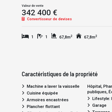
Valeur de vente
342 400 €
Convertisseur de devises
2
2
1
1
67,8m
67,8m
Caractéristiques de la propriété
Machine a laver la vaisselle
Hôpital, Pha
publiques, É
Cuisine équipée
Lifestyle
Armoires encastrées
Garage
Plancher flottant