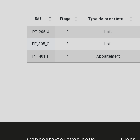
Réf.
Étage
Type de propriété
PF_205_J
2
Loft
PF_305_O
3
Loft
PF_401_P
4
Appartement
Connecte-toi avec nous
Liens