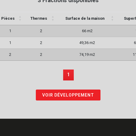
3 Fractions disponibles
Pièces
Thermes
Surface de la maison
Superf
1
2
66 m2
1
2
49,36 m2
6
2
2
74,19 m2
1
1
VOIR DÉVELOPPEMENT