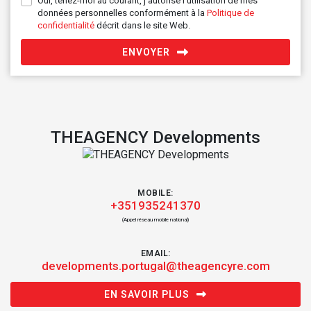
Oui, tenez-moi au courant, j'autorise l'utilisation de mes
données personnelles conformément à la
Politique de
confidentialité
décrit dans le site Web.
ENVOYER
THEAGENCY Developments
MOBILE:
+351935241370
(Appel réseau mobile national)
EMAIL:
developments.portugal@theagencyre.com
EN SAVOIR PLUS