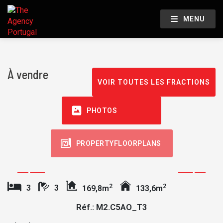
MENU
À vendre
VOIR TOUTES LES FRACTIONS
PHOTOS
PROPERTYFLOORPLANS
2
2
3
3
169,8m
133,6m
Réf.: M2.C5AO_T3