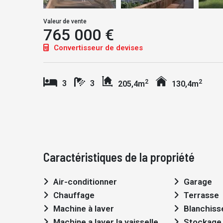
Valeur de vente
765 000 €
Convertisseur de devises
2
2
3
3
205,4m
130,4m
Caractéristiques de la propriété
Air-conditionner
Garage
Chauffage
Terrasse
Machine à laver
Blanchiss
Machine a laver la vaisselle
Stockage