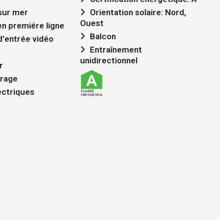
sur mer
Orientation solaire: Nord,
Ouest
en premiére ligne
Balcon
'entrée vidéo
Entraînement
unidirectionnel
r
trage
ectriques