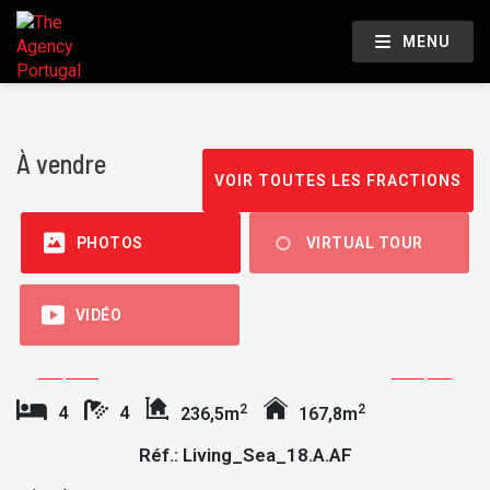
MENU
À vendre
VOIR TOUTES LES FRACTIONS
PHOTOS
VIRTUAL TOUR
VIDÉO
2
2
4
4
236,5m
167,8m
Réf.: Living_Sea_18.A.AF