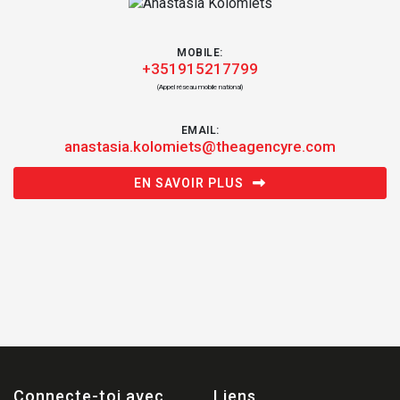
MOBILE:
+351915217799
(Appel réseau mobile national)
EMAIL:
anastasia.kolomiets@theagencyre.com
EN SAVOIR PLUS
Connecte-toi avec
Liens