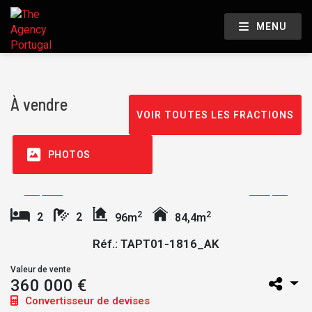
MENU
À vendre
VOIR TOUTES LES FRACTIONS
PHOTOS
2
2
2
2
96m
84,4m
Réf.: TAPT01-1816_AK
Valeur de vente
360 000 €
Convertisseur de devises