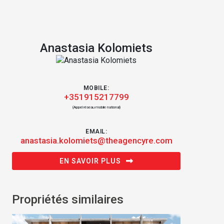
Anastasia Kolomiets
MOBILE:
+351915217799
(Appel réseau mobile national)
EMAIL:
anastasia.kolomiets@theagencyre.com
EN SAVOIR PLUS
Propriétés similaires