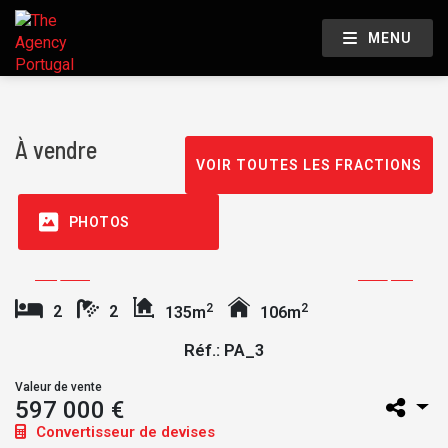
MENU
À vendre
VOIR TOUTES LES FRACTIONS
PHOTOS
2
2
2
2
135m
106m
Réf.: PA_3
Valeur de vente
597 000 €
Convertisseur de devises