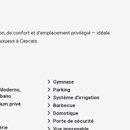
ion, de confort et d’emplacement privilégié — idéale
luxueux à Cascais.
Gymnase
Parking
rbano
Système d'irrigation
ium privé
Barbecue
Domotique
Porte de sécurité
erie
Vue imprenable