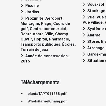
Sous-sol
Piscine
Stockage
Jardins
Vue: Vue sur la campagne,
Proximité: Aéroport,
Vue village,
Montagne, Plage, Cours de
golf, Centre commercial,
Système d
Restaurants, Ville, Champ
Alarme
Ouvrir, Hôpital, Pharmacie,
Stores El
Transports publiques, Écoles,
Arrosage
Terrain de jeux
Garde-ma
Année de construction:
Situation
2015
Téléchargements
plantaTAPT011538.pdf
WhoIsRafaelChang.pdf