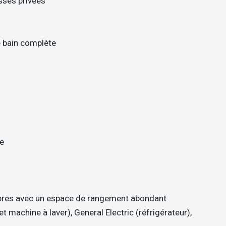
sses privées
e bain complète
le
bres avec un espace de rangement abondant
t machine à laver), General Electric (réfrigérateur),