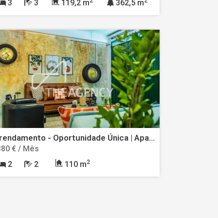
2
2
3
3
119,2 m
362,5 m
Arrendamento - Oportunidade Única | Apartamento T2 no Funchal, Totalmente Mobilado e Equipado - Despesas Incluídas
880 € / Mês
2
2
2
110 m