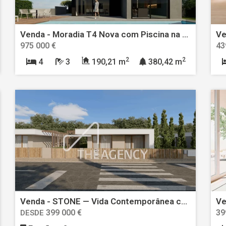
Venda - Moradia T4 Nova com Piscina na Aroeira | Junto ao Golf e a 3 Minutos da Praia
975 000 €
43
2
2
4
3
190,21 m
380,42 m
Venda - STONE — Vida Contemporânea com Vistas Exclusivas do Castelo de Óbidos
399 000 €
39
DESDE