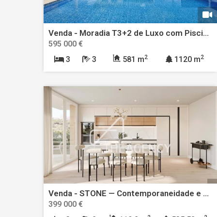
Venda - Moradia T3+2 de Luxo com Piscina Aquecida, Anexo e Garagem para 10 carros - Ortigosa, Leiria
595 000 €
2
2
3
3
581 m
1120 m
Venda - STONE — Contemporaneidade e Exclusividade com Vista para o Castelo de Óbidos
399 000 €