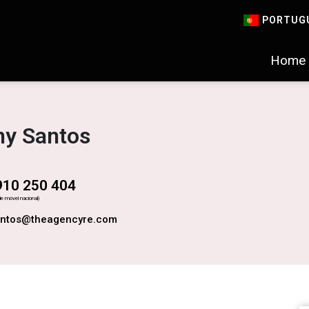
PORTUG
Home
ny Santos
910 250 404
e móvel nacional)
antos@theagencyre.com