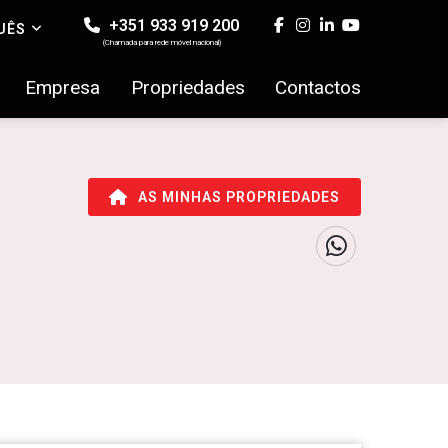
+351 933 919 200
UÊS
(Chamada para rede móvel nacional)
Empresa
Propriedades
Contactos
AS MINHAS PROPRIEDADES