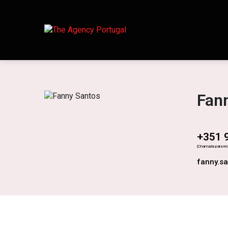
Fan
+351 
(Chamada para red
fanny.s