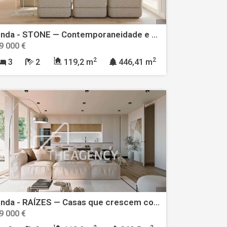
Venda - STONE — Contemporaneidade e Exclusividade com Vista para o Castelo de Óbidos
9 000 €
2
2
3
2
119,2 m
446,41 m
Venda - RAÍZES — Casas que crescem com a Natureza
9 000 €