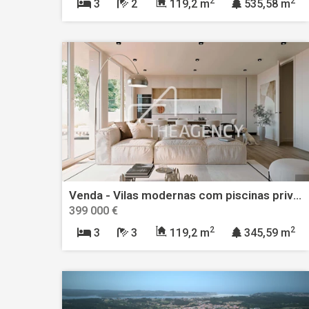
2
2
3
2
119,2 m
535,58 m
Venda - Vilas modernas com piscinas privadas em Caldas da Rainha | ROOTS Development
399 000 €
2
2
3
3
119,2 m
345,59 m