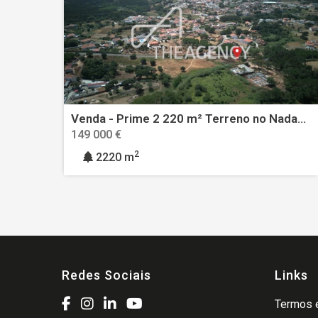
Venda - Prime 2 220 m² Terreno no Nadadouro – 5 min para a Lagoa de Óbidos, 10 min para Caldas da Rainha - possibilidade de construir
149 000 €
2
2220 m
Redes Sociais
Links
Termos e