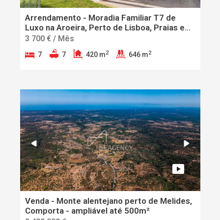
Arrendamento - Moradia Familiar T7 de
Luxo na Aroeira, Perto de Lisboa, Praias e
Golfe
3 700 € / Mês
2
2
7
7
420 m
646 m
Venda - Monte alentejano perto de Melides,
Comporta - ampliável até 500m²