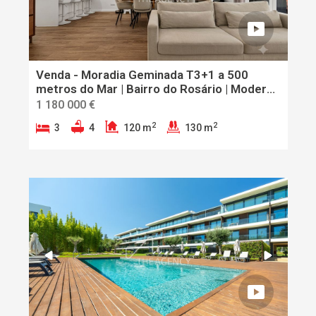
Venda - Moradia Geminada T3+1 a 500
metros do Mar | Bairro do Rosário | Moderna
e Remodelada, Garagem Interior Espaçosa,
1 180 000 €
Jardim e Rooftop com Home Office
2
2
3
4
120 m
130 m