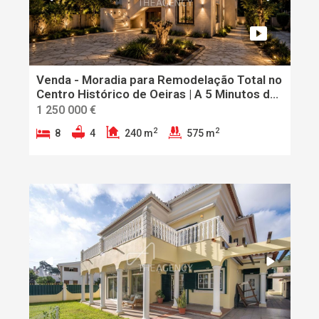
Venda - Moradia para Remodelação Total no
Centro Histórico de Oeiras | A 5 Minutos da
Praia
1 250 000 €
2
2
8
4
240 m
575 m