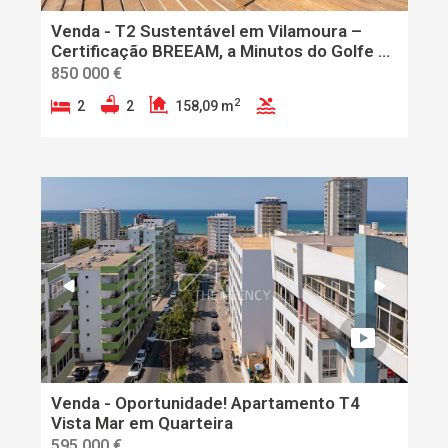
Venda - T2 Sustentável em Vilamoura –
Certificação BREEAM, a Minutos do Golfe e
da Praia
850 000 €
2
2
2
158,09 m
Venda - Oportunidade! Apartamento T4
Vista Mar em Quarteira
595 000 €