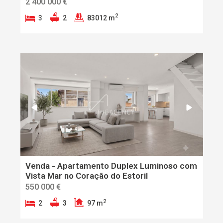
2 400 000 €
2
3
2
83012 m
Venda - Apartamento Duplex Luminoso com
Vista Mar no Coração do Estoril
550 000 €
2
2
3
97 m