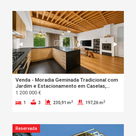
Venda - Moradia Geminada Tradicional com
Jardim e Estacionamento em Caselas,
Lisboa
1 200 000 €
2
2
1
3
230,91 m
197,26 m
Reservada