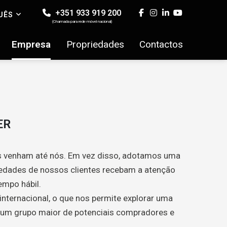
+351 933 919 200
UÊS
(Chamada para rede móvel nacional)
Empresa
Propriedades
Contactos
ER
s venham até nós. Em vez disso, adotamos uma
riedades de nossos clientes recebam a atenção
mpo hábil.
internacional, o que nos permite explorar uma
a um grupo maior de potenciais compradores e