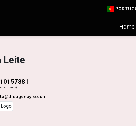
PORTUG
Home
 Leite
10157881
e móvel nacional)
eite@theagencyre.com