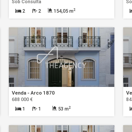
Sob Consulta
So
2
2
2
154,05 m
Venda - Arco 1870
Ve
688 000 €
84
2
1
1
53 m