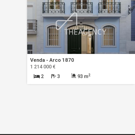
Venda - Arco 1870
1 214 000 €
2
2
3
93 m