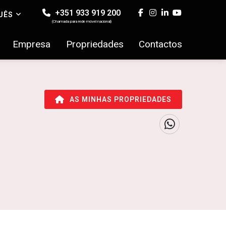
+351 933 919 200
UÊS
(Chamada para rede móvel nacional)
Empresa
Propriedades
Contactos
AS MINHAS PROPRIEDADES