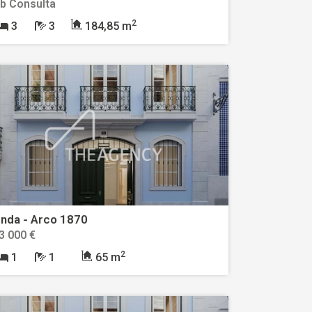
b Consulta
2
3
3
184,85 m
nda - Arco 1870
3 000 €
2
1
1
65 m