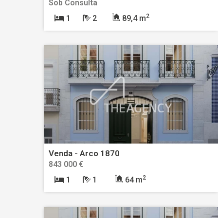
Sob Consulta
2
1
2
89,4 m
Venda - Arco 1870
843 000 €
2
1
1
64 m