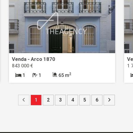
Venda - Arco 1870
Ve
843 000 €
1 
2
1
1
65 m
1
2
3
4
5
6