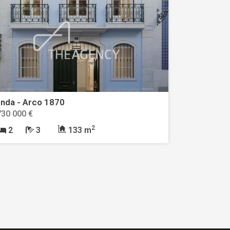
nda - Arco 1870
730 000 €
2
2
3
133 m