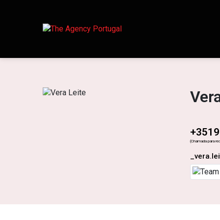
Vera
+3519
(Chamada para red
_vera.l