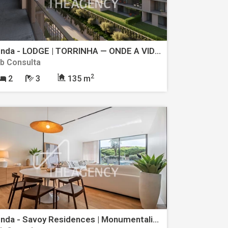
Venda - LODGE | TORRINHA — ONDE A VIDA URBANA ENCONTRA O CONFORTO E A TRANQUILIDADE
b Consulta
2
2
3
135 m
Venda - Savoy Residences | Monumentalis — Exclusividade Contemporânea com Vista Atlântica no Funchal