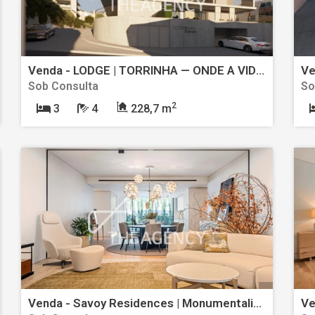
Venda - LODGE | TORRINHA — ONDE A VIDA URBANA ENCONTRA O CONFORTO E A TRANQUILIDADE
Sob Consulta
So
2
3
4
228,7 m
Venda - Savoy Residences | Monumentalis — Exclusividade Contemporânea com Vista Atlântica no Funchal