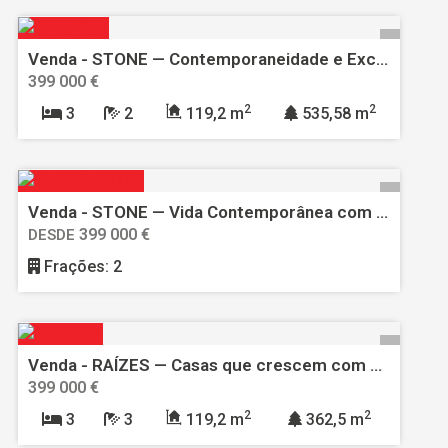
Venda - STONE — Contemporaneidade e Exclusividade com Vista para o Castelo de Óbidos
399 000 €
2
2
3
2
119,2 m
535,58 m
Venda - STONE — Vida Contemporânea com Vistas Exclusivas do Castelo de Óbidos
399 000 €
DESDE
Frações: 2
Venda - RAÍZES — Casas que crescem com a Natureza
399 000 €
2
2
3
3
119,2 m
362,5 m