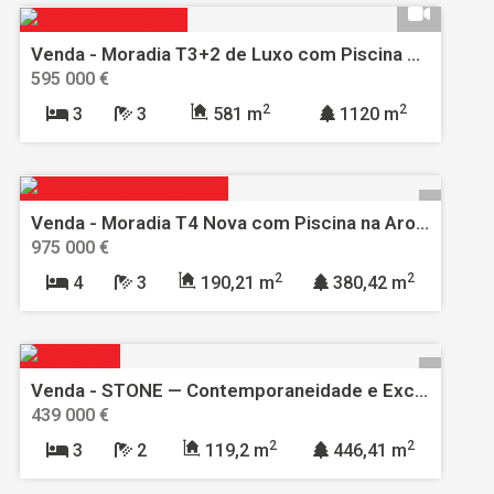
Venda - Moradia T3+2 de Luxo com Piscina Aquecida, Anexo e Garagem para 10 carros - Ortigosa, Leiria
595 000 €
2
2
3
3
581 m
1120 m
Venda - Moradia T4 Nova com Piscina na Aroeira | Junto ao Golf e a 3 Minutos da Praia
975 000 €
2
2
4
3
190,21 m
380,42 m
Venda - STONE — Contemporaneidade e Exclusividade com Vista para o Castelo de Óbidos
439 000 €
2
2
3
2
119,2 m
446,41 m