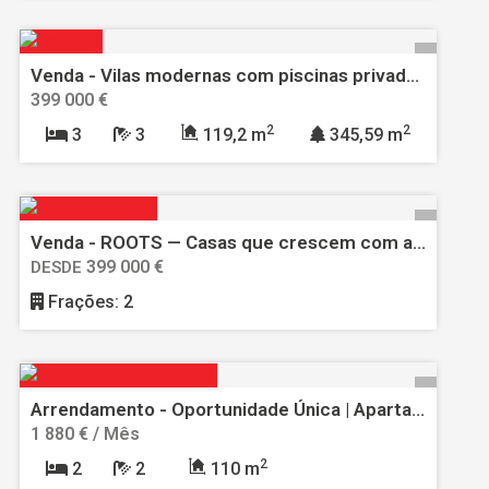
Venda - Vilas modernas com piscinas privadas em Caldas da Rainha | ROOTS Development
399 000 €
2
2
3
3
119,2 m
345,59 m
Venda - ROOTS — Casas que crescem com a Natureza
399 000 €
DESDE
Frações: 2
Arrendamento - Oportunidade Única | Apartamento T2 no Funchal, Totalmente Mobilado e Equipado - Despesas Incluídas
1 880 € / Mês
2
2
2
110 m