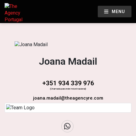
MENU
Joana Madail
+351 934 339 976
(Chamada para rede móvel nacional)
joana.madail@theagencyre.com