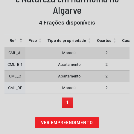
Algarve
4 Frações disponíveis
Ref
Piso
Tipo de propriedade
Quartos
Casas
CML_AI
Moradia
2
CML_B.1
Apartamento
2
CML_C
Apartamento
2
CML_DF
Moradia
2
1
VER EMPREENDIMENTO