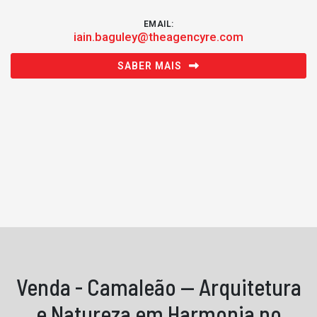
EMAIL:
iain.baguley@theagencyre.com
SABER MAIS
Venda - Camaleão — Arquitetura
e Natureza em Harmonia no