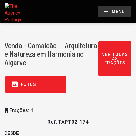
MENU
Venda - Camaleão — Arquitetura
e Natureza em Harmonia no
VER TODAS
AS
Algarve
FRAÇÕES
FOTOS
Frações: 4
Ref: TAPT02-174
DESDE