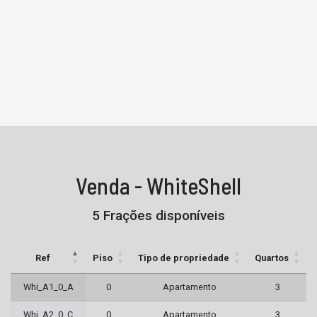
Venda - WhiteShell
5 Frações disponíveis
Ref
Piso
Tipo de propriedade
Quartos
Whi_A1_0_A
0
Apartamento
3
Whi_A2_0_C
0
Apartamento
3