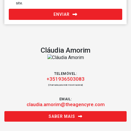
site.
ENVIAR
Cláudia Amorim
TELEMÓVEL:
+351936503083
(Chamada para rede móvel nacional)
EMAIL:
claudia.amorim@theagencyre.com
SABER MAIS