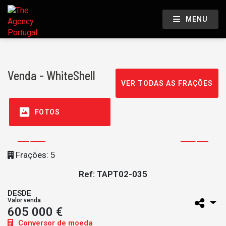
MENU
Venda - WhiteShell
VER TODAS AS FRAÇÕES
FOTOS
Frações: 5
Ref: TAPT02-035
DESDE
Valor venda
605 000 €
Conversor de moeda