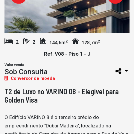
2
2
2
2
144,6m
128,7m
Ref: V08 - Piso 1 - J
Valor venda
Sob Consulta
Conversor de moeda
T2 de Luxo no VARINO 08 - Elegível para
Golden Visa
O Edifício VARINO 8 é o terceiro prédio do
empreendimento "Dubai Madeira", localizado na
confluência do Caminho do Amparo com a Rua do Vale