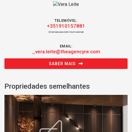
TELEMÓVEL:
+351910157881
(Chamada para rede móvel nacional)
EMAIL:
_vera.leite@theagencyre.com
SABER MAIS
Propriedades semelhantes