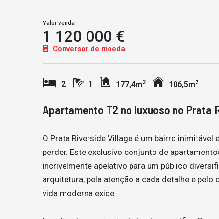
Valor venda
1 120 000 €
Conversor de moeda
2
2
2
1
177,4m
106,5m
Apartamento T2 no luxuoso no Prata R
O Prata Riverside Village é um bairro inimitáve
perder. Este exclusivo conjunto de apartamento
incrivelmente apelativo para um público diversif
arquitetura, pela atenção a cada detalhe e pelo
vida moderna exige.