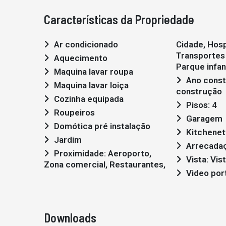
Características da Propriedade
Ar condicionado
Cidade, Hosp
Transportes 
Aquecimento
Parque infant
Maquina lavar roupa
Ano construção: em
Maquina lavar loiça
construção
Cozinha equipada
Pisos: 4
Roupeiros
Garagem
Domótica pré instalação
Kitchenet
Jardim
Arrecada
Proximidade: Aeroporto,
Vista: Vis
Zona comercial, Restaurantes,
Video por
Downloads