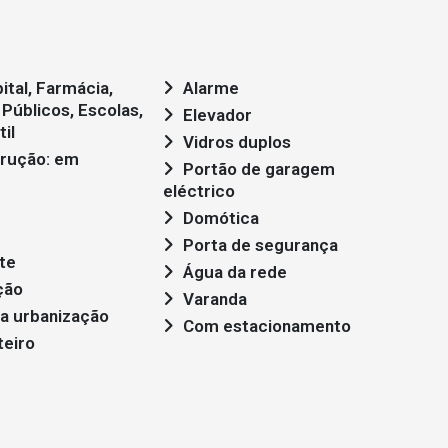
ital, Farmácia,
Alarme
Públicos, Escolas,
Elevador
il
Vidros duplos
Portão de garagem
eléctrico
Domótica
Porta de segurança
te
Água da rede
ção
Varanda
ta urbanização
Com estacionamento
teiro