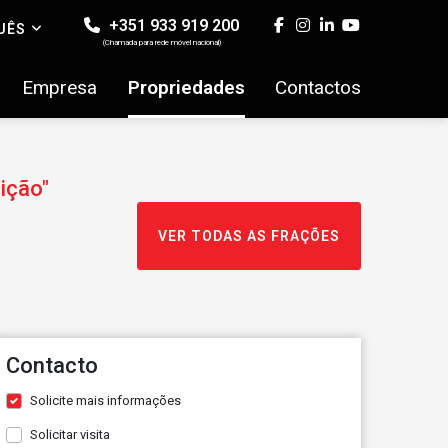
+351 933 919 200
UÊS
(Chamada para rede móvel nacional)
Empresa
Propriedades
Contactos
ição"
VER TODAS AS FRAÇÕES
Contacto
Solicite mais informações
Solicitar visita