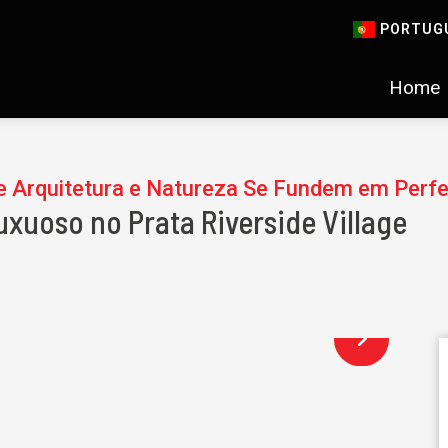
PORTUG
Home
nde Arquitetura e Natureza Se Fundem em Perfe
xuoso no Prata Riverside Village