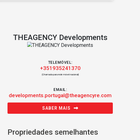
THEAGENCY Developments
TELEMÓVEL:
+351935241370
(Chamada para rede móvel nacional)
EMAIL:
developments.portugal@theagencyre.com
SABER MAIS
Propriedades semelhantes