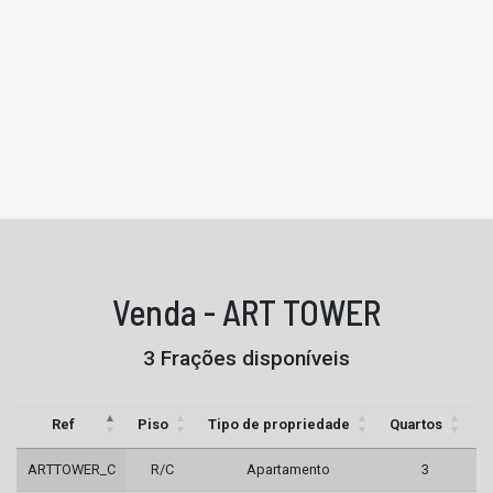
Venda - ART TOWER
3 Frações disponíveis
Ref
Piso
Tipo de propriedade
Quartos
C
ARTTOWER_C
R/C
Apartamento
3