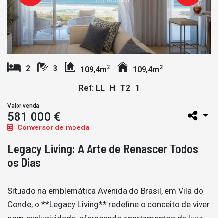
2
2
2
3
109,4m
109,4m
Ref: LL_H_T2_1
Valor venda
581 000 €
Conversor de moeda
Legacy Living: A Arte de Renascer Todos
os Dias
Situado na emblemática Avenida do Brasil, em Vila do
Conde, o **Legacy Living** redefine o conceito de viver
com exclusividade, oferecendo apartamentos de luxo