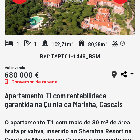
2
2
1
1
102,71m
80,28m
Ref: TAPT01-1448_RSM
Valor venda
680 000 €
Conversor de moeda
Apartamento T1 com rentabilidade
garantida na Quinta da Marinha, Cascais
O apartamento T1 com mais de 80 m² de área
bruta privativa, inserido no Sheraton Resort na
Quinta da Marinha em Cascais é composto por: