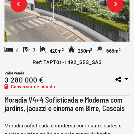
2
2
2
4
7
420m
250m
665m
Ref: TAPT01-1492_SES_SAS
Valor venda
3 280 000 €
Conversor de moeda
Moradia V4+4 Sofisticada e Moderna com
jardins, jacuzzi e cinema em Birre, Cascais
Moradia sofisticada e moderna com quatro suítes e
quatro quartos multiuso e sete casas de banho,