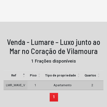
Venda - Lumare – Luxo junto ao
Mar no Coração de Vilamoura
1 Frações disponíveis
Ref
Piso
Tipo de propriedade
Quartos
C
LMR_WAVE_V
1
Apartamento
2
1