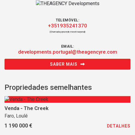
TELEMÓVEL:
+351935241370
(Chamada para rede móvel nacional)
EMAIL:
developments.portugal@theagencyre.com
SABER MAIS
Propriedades semelhantes
Venda - The Creek
Faro, Loulé
1 190 000 €
DETALHES