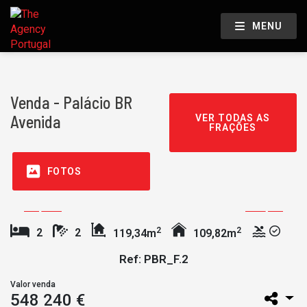
MENU
Venda - Palácio BR
Avenida
VER TODAS AS
FRAÇÕES
FOTOS
2
2
2
2
119,34m
109,82m
Ref: PBR_F.2
Valor venda
548 240 €