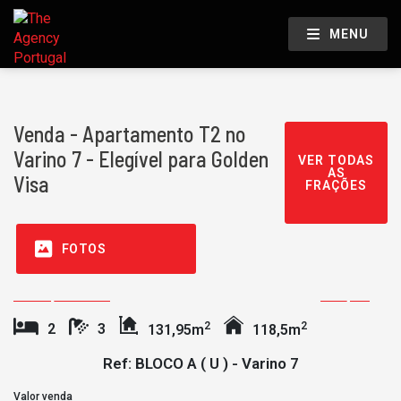
MENU
Venda - Apartamento T2 no
Varino 7 - Elegível para Golden
VER TODAS
AS
Visa
FRAÇÕES
FOTOS
Reservada
2
2
2
3
131,95m
118,5m
Ref: BLOCO A ( U ) - Varino 7
Valor venda