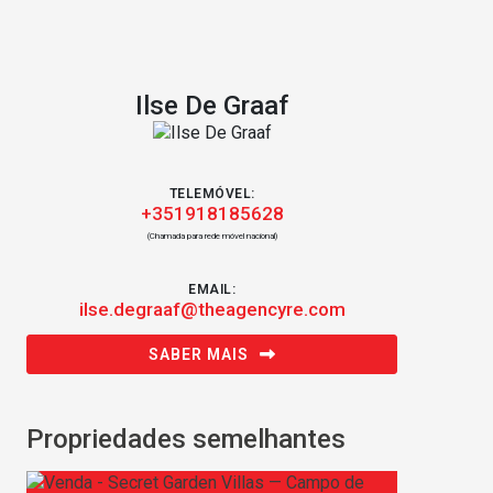
Ilse De Graaf
TELEMÓVEL:
+351918185628
(Chamada para rede móvel nacional)
EMAIL:
ilse.degraaf@theagencyre.com
SABER MAIS
Propriedades semelhantes