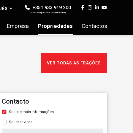
+351 933 919 200
UÊS
(Chamada para rede móvel nacional)
Empresa
Propriedades
Contactos
VER TODAS AS FRAÇÕES
Contacto
Solicite mais informações
Solicitar visita