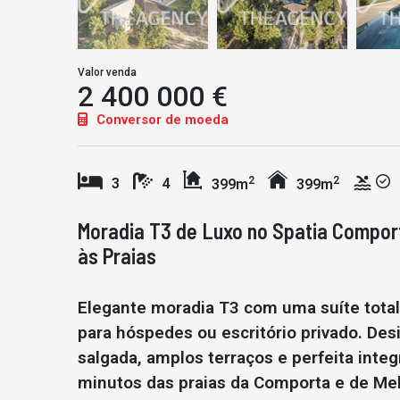
Valor venda
2 400 000 €
Conversor de moeda
2
2
3
4
399m
399m
Moradia T3 de Luxo no Spatia Comport
às Praias
Elegante moradia T3 com uma suíte total
para hóspedes ou escritório privado. Des
salgada, amplos terraços e perfeita inte
minutos das praias da Comporta e de Mel