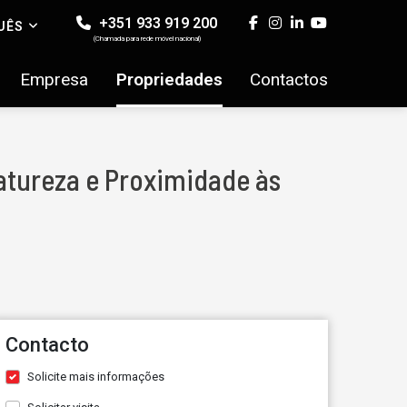
+351 933 919 200
UÊS
(Chamada para rede móvel nacional)
Empresa
Propriedades
Contactos
atureza e Proximidade às
Contacto
Solicite mais informações