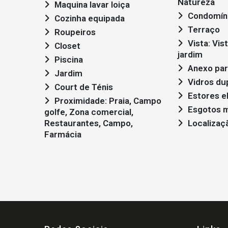
Natureza
Maquina lavar loiça
Condomín
Cozinha equipada
Terraço
Roupeiros
Vista: Vista campo , Vista
Closet
jardim
Piscina
Anexo par
Jardim
Vidros du
Court de Ténis
Estores e
Proximidade: Praia, Campo
Esgotos m
golfe, Zona comercial,
Restaurantes, Campo,
Localizaç
Farmácia