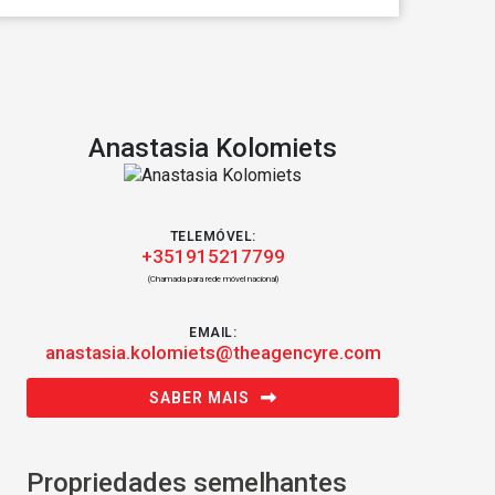
Anastasia Kolomiets
TELEMÓVEL:
+351915217799
(Chamada para rede móvel nacional)
EMAIL:
anastasia.kolomiets@theagencyre.com
SABER MAIS
Propriedades semelhantes