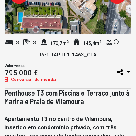
2
2
3
3
170,7m
145,4m
Ref: TAPT01-1463_CLA
Valor venda
795 000 €
Conversor de moeda
Penthouse T3 com Piscina e Terraço junto à
Marina e Praia de Vilamoura
Apartamento T3 no centro de Vilamoura,
inserido em condomínio privado, com três
quartos, três casas de banho renovadas, sala