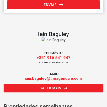
ENVIAR
Iain Baguley
TELEMÓVEL:
+351 916 541 947
(Chamada para rede móvel nacional)
EMAIL:
iain.baguley@theagencyre.com
SABER MAIS
Propriedades semelhantes