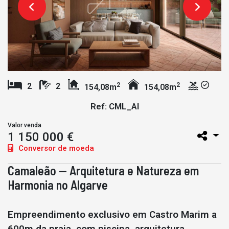
2
2
2
2
154,08m
154,08m
Ref: CML_AI
Valor venda
1 150 000 €
Conversor de moeda
Camaleão — Arquitetura e Natureza em
Harmonia no Algarve
Empreendimento exclusivo em Castro Marim a
600m da praia, com piscina, arquitetura