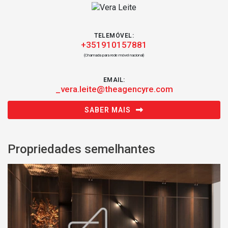
TELEMÓVEL:
+351910157881
(Chamada para rede móvel nacional)
EMAIL:
_vera.leite@theagencyre.com
SABER MAIS
Propriedades semelhantes