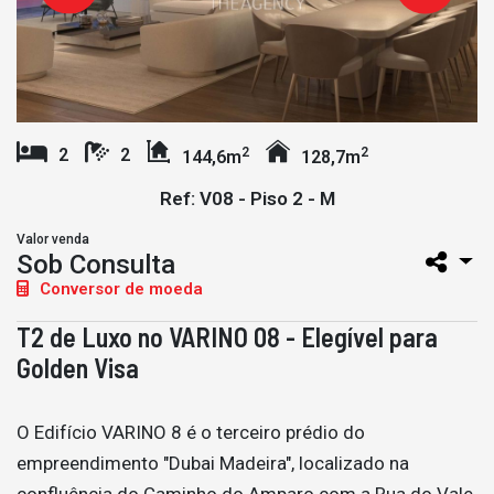
2
2
2
2
144,6m
128,7m
Ref: V08 - Piso 2 - M
Valor venda
Sob Consulta
Conversor de moeda
T2 de Luxo no VARINO 08 - Elegível para
Golden Visa
O Edifício VARINO 8 é o terceiro prédio do
empreendimento "Dubai Madeira", localizado na
confluência do Caminho do Amparo com a Rua do Vale