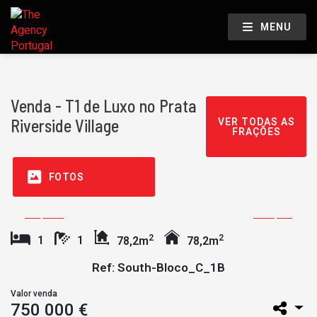
MENU
Venda - T1 de Luxo no Prata
Riverside Village
VER TODAS AS
FRAÇÕES
FOTOS
2
2
1
1
78,2m
78,2m
Ref: South-Bloco_C_1B
Valor venda
750 000 €