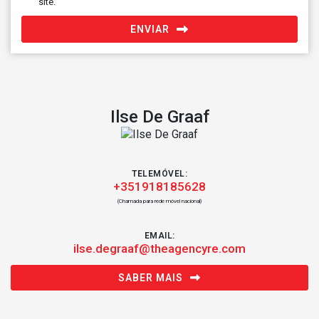
site.
ENVIAR
Ilse De Graaf
TELEMÓVEL:
+351918185628
(Chamada para rede móvel nacional)
EMAIL:
ilse.degraaf@theagencyre.com
SABER MAIS