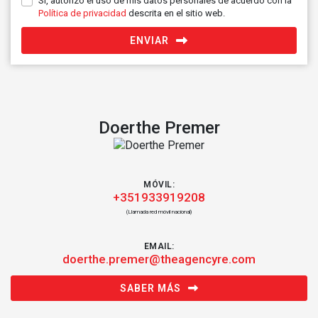
Sí, autorizo el uso de mis datos personales de acuerdo con la
Política de privacidad
descrita en el sitio web.
ENVIAR
Doerthe Premer
MÓVIL:
+351933919208
(Llamada red móvil nacional)
EMAIL:
doerthe.premer@theagencyre.com
SABER MÁS