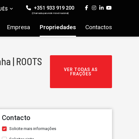
+351 933 919 200
UÊS
(Chamada para rede móvel nacional)
Empresa
Propriedades
Contactos
nha | ROOTS
VER TODAS AS
FRAÇÕES
Contacto
Solicite mais informações