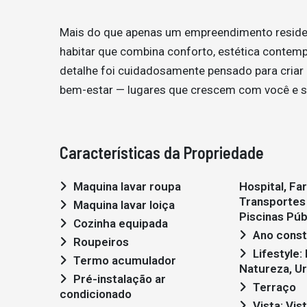
Mais do que apenas um empreendimento residenc
habitar que combina conforto, estética contem
detalhe foi cuidadosamente pensado para criar l
bem-estar — lugares que crescem com você e se
Características da Propriedade
Maquina lavar roupa
Hospital, Fa
Transportes 
Maquina lavar loiça
Piscinas Púb
Cozinha equipada
Ano const
Roupeiros
Lifestyle: Moderno,
Termo acumulador
Natureza, U
Pré-instalação ar
Terraço
condicionado
Vista: Vista campo , Vista