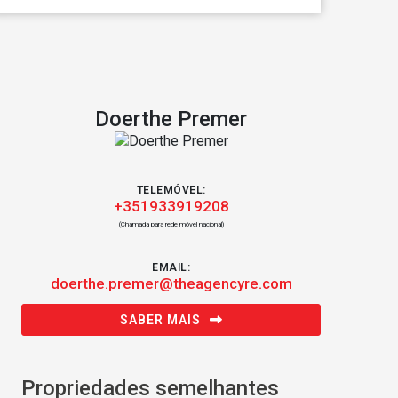
Doerthe Premer
TELEMÓVEL:
+351933919208
(Chamada para rede móvel nacional)
EMAIL:
doerthe.premer@theagencyre.com
SABER MAIS
Propriedades semelhantes