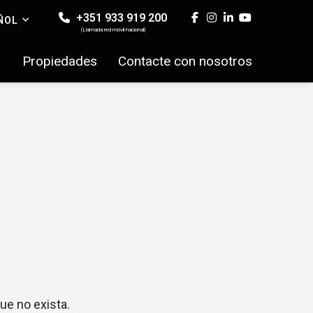
+351 933 919 200
ÑOL
(Llamada red móvil nacional)
a
Propiedades
Contacte con nosotros
ue no exista.