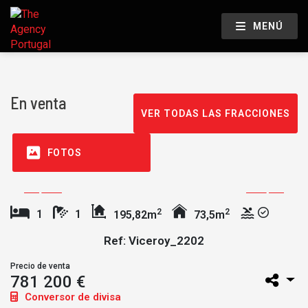
MENÚ
En venta
VER TODAS LAS FRACCIONES
FOTOS
2
2
1
1
195,82m
73,5m
Ref: Viceroy_2202
Precio de venta
781 200 €
Conversor de divisa