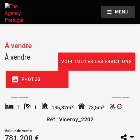
MENU
À vendre
À vendre
VOIR TOUTES LES FRACTIONS
PHOTOS
2
2
1
1
195,82m
73,5m
Réf.: Viceroy_2202
Valeur de vente
781 200 €