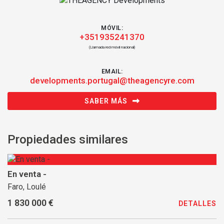
MÓVIL:
+351935241370
(Llamada red móvil nacional)
EMAIL:
developments.portugal@theagencyre.com
SABER MÁS
Propiedades similares
En venta -
Faro, Loulé
1 830 000 €
DETALLES