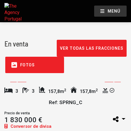
MENÚ
En venta
VER TODAS LAS FRACCIONES
FOTOS
2
2
3
3
157,8m
157,8m
Ref: SPRNG_C
Precio de venta
1 830 000 €
Conversor de divisa