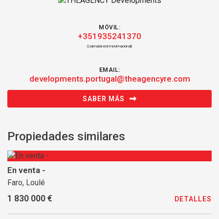
MÓVIL:
+351935241370
(Llamada red móvil nacional)
EMAIL:
developments.portugal@theagencyre.com
SABER MÁS
Propiedades similares
En venta -
Faro, Loulé
1 830 000 €
DETALLES