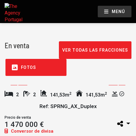
MENÚ
En venta
VER TODAS LAS FRACCIONES
FOTOS
2
2
2
2
141,53m
141,53m
Ref: SPRNG_AX_Duplex
Precio de venta
1 470 000 €
Conversor de divisa